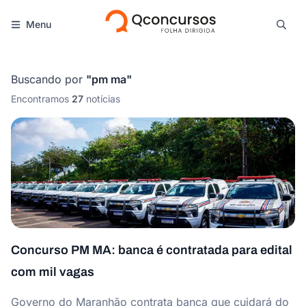
Menu
Buscando por
"
pm ma
"
Encontramos
27
notícias
Concurso PM MA: banca é contratada para edital
com mil vagas
Governo do Maranhão contrata banca que cuidará do