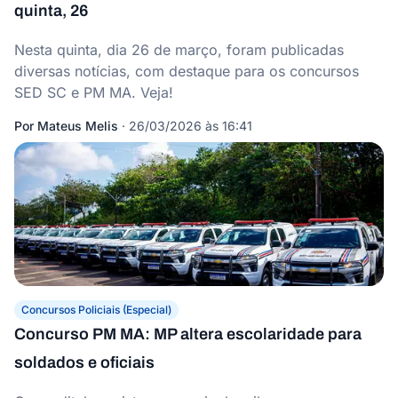
quinta, 26
Nesta quinta, dia 26 de março, foram publicadas
diversas notícias, com destaque para os concursos
SED SC e PM MA. Veja!
Por
Mateus Melis
·
26/03/2026 às 16:41
Concursos Policiais (Especial)
Concurso PM MA: MP altera escolaridade para
soldados e oficiais