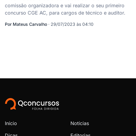
comissão organizadora e vai realizar o seu primeiro
concurso CGE AC, para cargos de técnico e auditor.
Por
Mateus Carvalho
·
29/07/2023 às 04:10
Início
Notícias
Dicas
Editorias