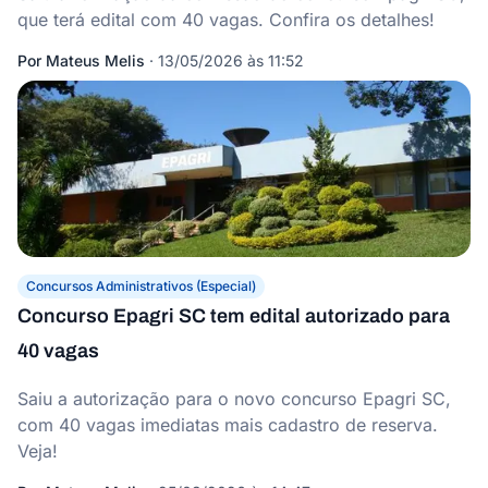
que terá edital com 40 vagas. Confira os detalhes!
Por
Mateus Melis
·
13/05/2026 às 11:52
Concursos Administrativos (Especial)
Concurso Epagri SC tem edital autorizado para
40 vagas
Saiu a autorização para o novo concurso Epagri SC,
com 40 vagas imediatas mais cadastro de reserva.
Veja!