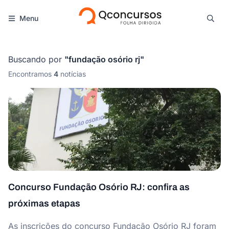
Menu
Buscando por
"
fundação osório rj
"
Encontramos
4
notícias
Concurso Fundação Osório RJ: confira as
próximas etapas
As inscrições do concurso Fundação Osório RJ foram