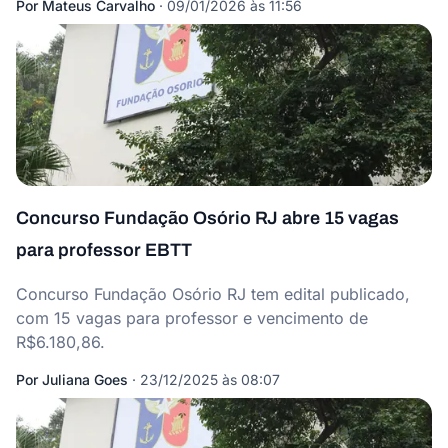
Por
Mateus Carvalho
·
09/01/2026 às 11:56
Concurso Fundação Osório RJ abre 15 vagas
para professor EBTT
Concurso Fundação Osório RJ tem edital publicado,
com 15 vagas para professor e vencimento de
R$6.180,86.
Por
Juliana Goes
·
23/12/2025 às 08:07