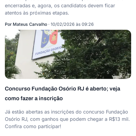
encerradas e, agora, os candidatos devem ficar
atentos às próximas etapas.
Por
Mateus Carvalho
·
10/02/2026 às 09:26
Concurso Fundação Osório RJ é aberto; veja
como fazer a inscrição
Já estão abertas as inscrições do concurso Fundação
Osório RJ, com ganhos que podem chegar a R$13 mil.
Confira como participar!