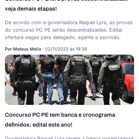
veja demais etapas!
De acordo com a governadora Raquel Lyra, as provas
do concurso PC PE serão descentralizadas. Edital
ofertará vagas para delegado, agente e escrivão.
Por
Mateus Melis
·
02/11/2023 às 19:38
Concurso PC PE tem banca e cronograma
definidos; edital este ano!
Governadora Raquel Lyra revela a banca organizadora