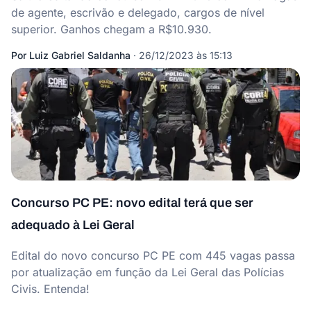
de agente, escrivão e delegado, cargos de nível
superior. Ganhos chegam a R$10.930.
Por
Luiz Gabriel Saldanha
·
26/12/2023 às 15:13
Concurso PC PE: novo edital terá que ser
adequado à Lei Geral
Edital do novo concurso PC PE com 445 vagas passa
por atualização em função da Lei Geral das Polícias
Civis. Entenda!