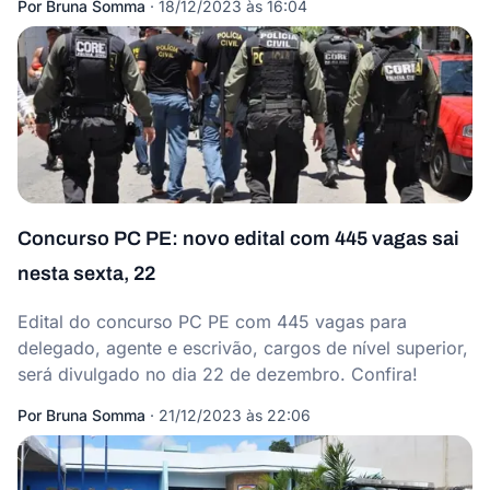
Por
Bruna Somma
·
18/12/2023 às 16:04
Concurso PC PE: novo edital com 445 vagas sai
nesta sexta, 22
Edital do concurso PC PE com 445 vagas para
delegado, agente e escrivão, cargos de nível superior,
será divulgado no dia 22 de dezembro. Confira!
Por
Bruna Somma
·
21/12/2023 às 22:06