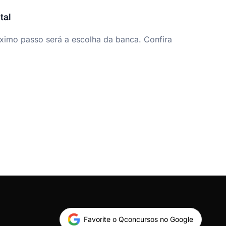
tal
imo passo será a escolha da banca. Confira
Favorite o Qconcursos no Google