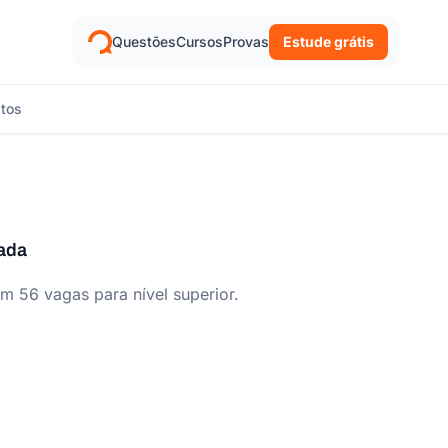
Questões
Cursos
Provas
Estude grátis
itos
ada
m 56 vagas para nível superior.