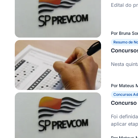
Edital do p
Por
Bruna S
Resumo de No
Concursos
Nesta quint
Por
Mateus M
Concursos Adm
Concurso 
Foi definid
aplicar eta
Por
Mateus M