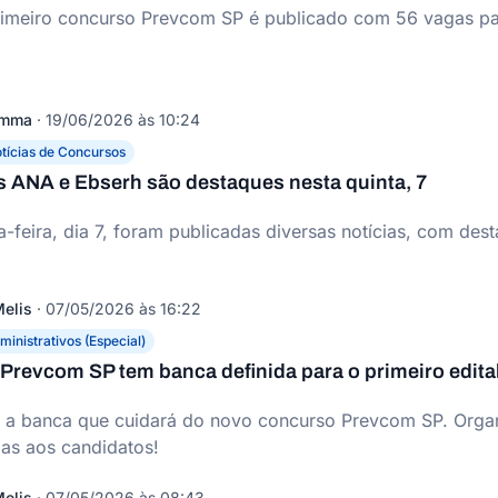
rimeiro concurso Prevcom SP é publicado com 56 vagas para 
omma
·
19/06/2026 às 10:24
tícias de Concursos
 ANA e Ebserh são destaques nesta quinta, 7
a-feira, dia 7, foram publicadas diversas notícias, com de
elis
·
07/05/2026 às 16:22
inistrativos (Especial)
Prevcom SP tem banca definida para o primeiro edita
a a banca que cuidará do novo concurso Prevcom SP. Organ
pas aos candidatos!
elis
·
07/05/2026 às 08:43