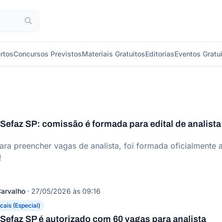
rtos
Concursos Previstos
Materiais Gratuitos
Editorias
Eventos Gratu
efaz SP: comissão é formada para edital de analista
ra preencher vagas de analista, foi formada oficialmente
!
arvalho
·
27/05/2026 às 09:16
cais (Especial)
Sefaz SP é autorizado com 60 vagas para analista