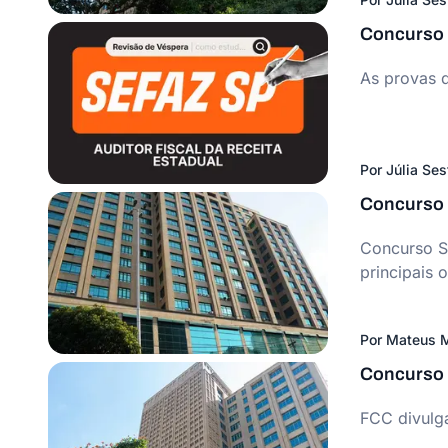
Concurso S
As provas d
Por
Júlia Ses
Concurso 
Concurso Se
principais 
Por
Mateus M
Concurso S
FCC divulga