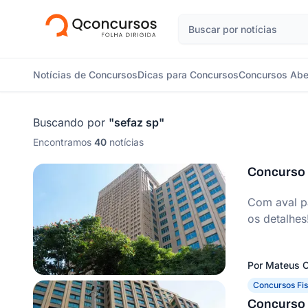
Notícias de Concursos
Dicas para Concursos
Concursos Abe
Buscando por
"
sefaz sp
"
Encontramos
40
notícias
Concurso S
Com aval pa
os detalhes
Por
Mateus C
Concursos Fis
Concurso 