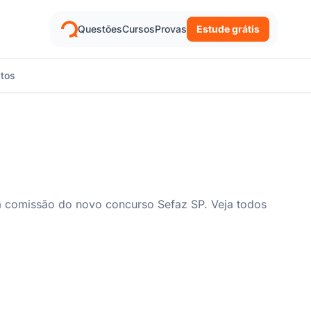
Questões
Cursos
Provas
Estude grátis
itos
 a comissão do novo concurso Sefaz SP. Veja todos