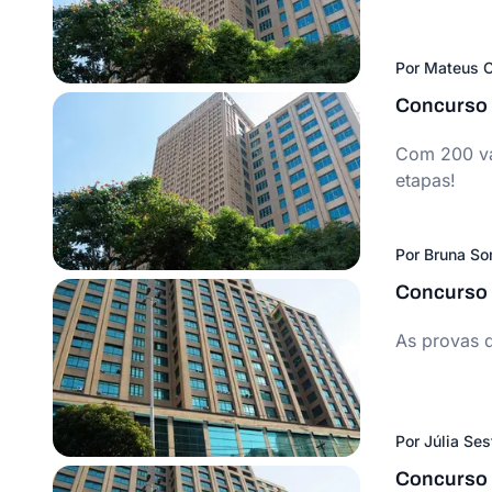
Por
Mateus C
Concurso S
Com 200 vag
etapas!
Por
Bruna S
Concurso 
As provas 
Por
Júlia Ses
Concurso S