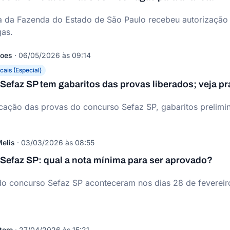
ia da Fazenda do Estado de São Paulo recebeu autorização
as.
Goes
·
06/05/2026 às 09:14
cais (Especial)
efaz SP tem gabaritos das provas liberados; veja p
cação das provas do concurso Sefaz SP, gabaritos prelimin
elis
·
03/03/2026 às 08:55
Sefaz SP: qual a nota mínima para ser aprovado?
o concurso Sefaz SP aconteceram nos dias 28 de fevereiro
tero
·
27/04/2026 às 15:21