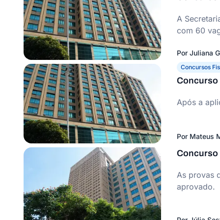
A Secretar
com 60 vag
Por
Juliana 
Concursos Fis
Concurso S
Após a apli
Por
Mateus M
Concurso 
As provas d
aprovado.
Por
Júlia Ses