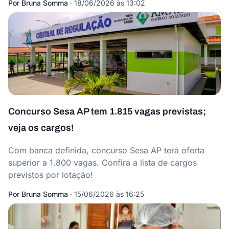
Por
Bruna Somma
·
18/06/2026 às 13:02
Concurso Sesa AP tem 1.815 vagas previstas;
veja os cargos!
Com banca definida, concurso Sesa AP terá oferta
superior a 1.800 vagas. Confira a lista de cargos
previstos por lotação!
Por
Bruna Somma
·
15/06/2026 às 16:25