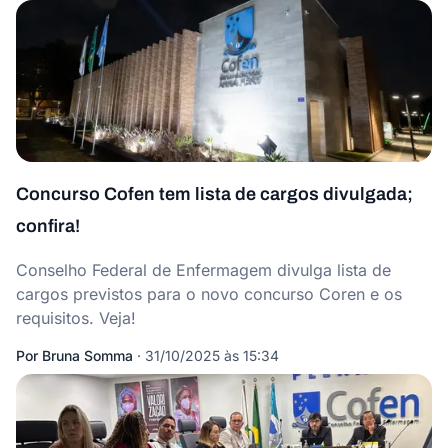
Concurso Cofen tem lista de cargos divulgada;
confira!
Conselho Federal de Enfermagem divulga lista de
cargos previstos para o novo concurso Coren e os
requisitos. Veja!
Por
Bruna Somma
·
31/10/2025 às 15:34