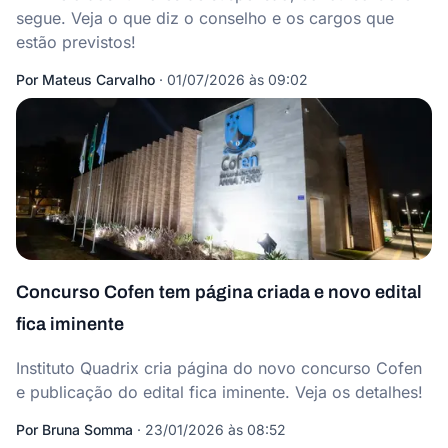
segue. Veja o que diz o conselho e os cargos que
estão previstos!
Por
Mateus Carvalho
·
01/07/2026 às 09:02
Concurso Cofen tem página criada e novo edital
fica iminente
Instituto Quadrix cria página do novo concurso Cofen
e publicação do edital fica iminente. Veja os detalhes!
Por
Bruna Somma
·
23/01/2026 às 08:52