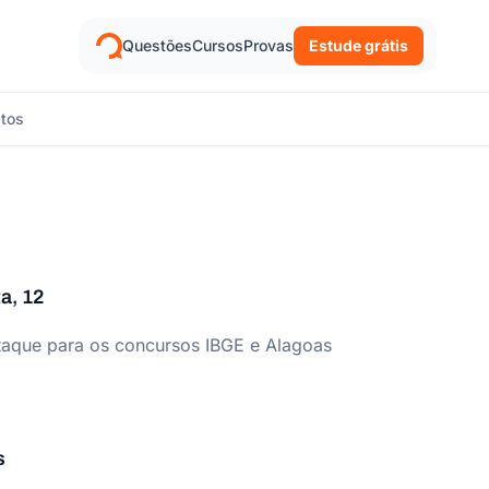
Questões
Cursos
Provas
Estude grátis
itos
a, 12
estaque para os concursos IBGE e Alagoas
s