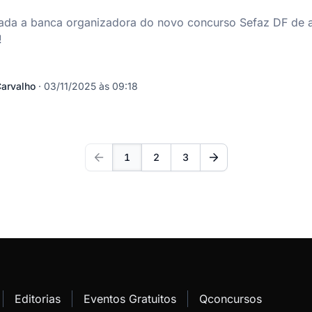
ada a banca organizadora do novo concurso Sefaz DF de au
!
arvalho
·
03/11/2025 às 09:18
1
2
3
Editorias
Eventos Gratuitos
Qconcursos