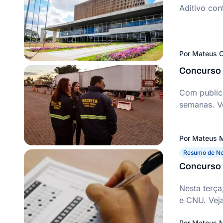
Aditivo con
Por
Mateus C
Concurso 
Com public
semanas. V
Por
Mateus M
Resumo de No
Concurso 
Nesta terç
e CNU. Veja
Por
Mateus M