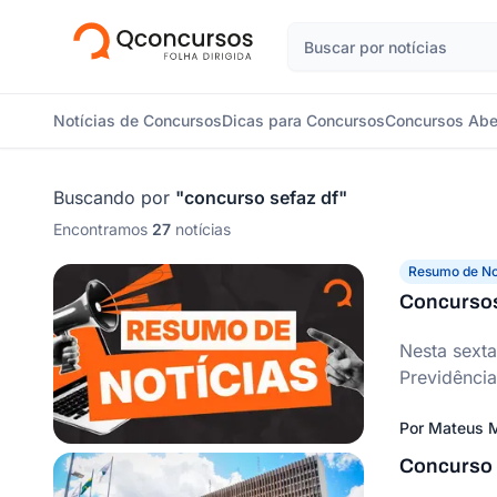
Notícias de Concursos
Dicas para Concursos
Concursos Abe
Buscando por
"
concurso sefaz df
"
Encontramos
27
notícias
Resumo de No
Concursos
Nesta sexta
Previdência
Por
Mateus M
Concurso S