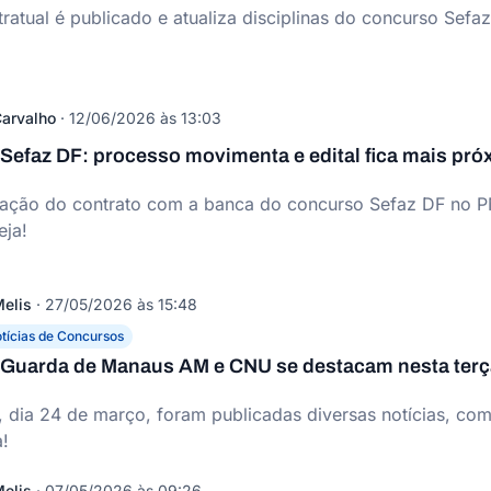
tratual é publicado e atualiza disciplinas do concurso Sefaz
arvalho
·
12/06/2026 às 13:03
Sefaz DF: processo movimenta e edital fica mais pró
ação do contrato com a banca do concurso Sefaz DF no PN
eja!
elis
·
27/05/2026 às 15:48
tícias de Concursos
Guarda de Manaus AM e CNU se destacam nesta terç
a, dia 24 de março, foram publicadas diversas notícias, 
!
elis
·
07/05/2026 às 09:26