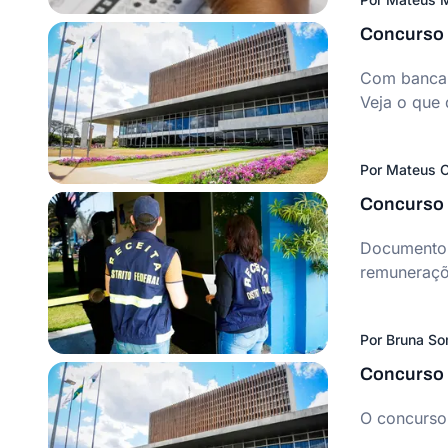
Concurso S
Com banca j
Veja o que 
Por
Mateus C
Concurso S
Documento d
remuneraçõe
Por
Bruna S
Concurso 
O concurso 