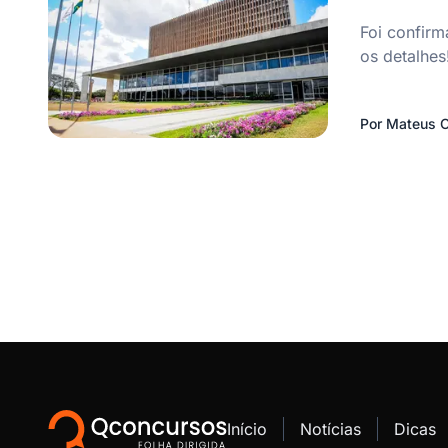
Foi confirm
os detalhes
Por
Mateus C
Início
Notícias
Dicas