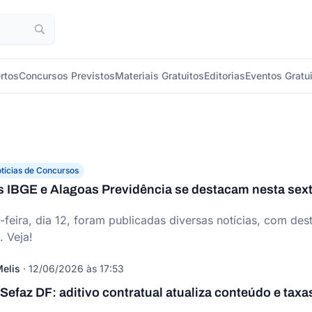
rtos
Concursos Previstos
Materiais Gratuitos
Editorias
Eventos Gratu
tícias de Concursos
 IBGE e Alagoas Previdência se destacam nesta sext
-feira, dia 12, foram publicadas diversas notícias, com d
. Veja!
elis
·
12/06/2026 às 17:53
efaz DF: aditivo contratual atualiza conteúdo e taxa