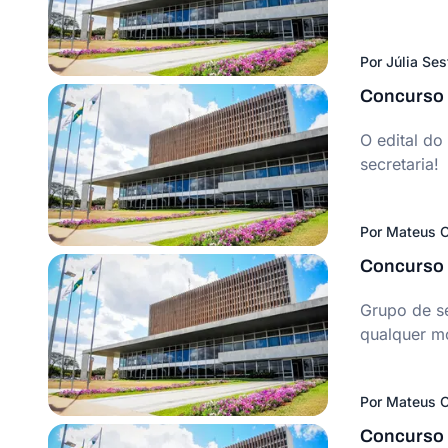
Por
Júlia Ses
Concurso S
O edital do
secretaria!
Por
Mateus C
Concurso 
Grupo de se
qualquer m
Por
Mateus C
Concurso S