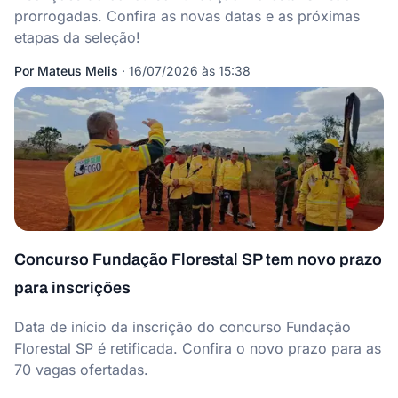
prorrogadas. Confira as novas datas e as próximas
etapas da seleção!
Por
Mateus Melis
·
16/07/2026 às 15:38
Concurso Fundação Florestal SP tem novo prazo
para inscrições
Data de início da inscrição do concurso Fundação
Florestal SP é retificada. Confira o novo prazo para as
70 vagas ofertadas.