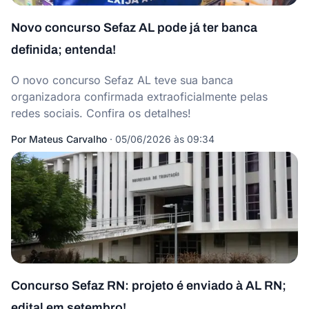
Novo concurso Sefaz AL pode já ter banca
definida; entenda!
O novo concurso Sefaz AL teve sua banca
organizadora confirmada extraoficialmente pelas
redes sociais. Confira os detalhes!
Por
Mateus Carvalho
·
05/06/2026 às 09:34
Concurso Sefaz RN: projeto é enviado à AL RN;
edital em setembro!