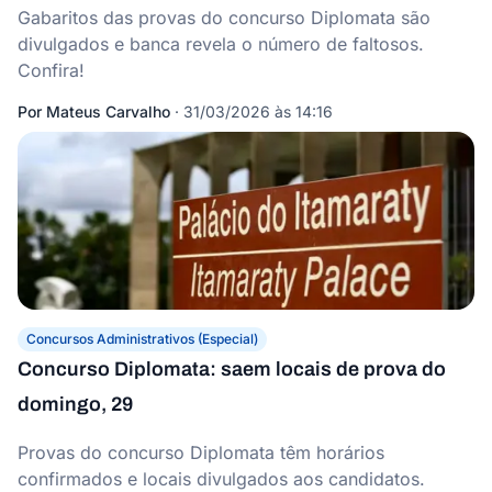
Gabaritos das provas do concurso Diplomata são
divulgados e banca revela o número de faltosos.
Confira!
Por
Mateus Carvalho
·
31/03/2026 às 14:16
Concursos Administrativos (Especial)
Concurso Diplomata: saem locais de prova do
domingo, 29
Provas do concurso Diplomata têm horários
confirmados e locais divulgados aos candidatos.