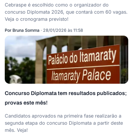
Cebraspe é escolhido como o organizador do
concurso Diplomata 2026, que contará com 60 vagas.
Veja o cronograma previsto!
Por
Bruna Somma
·
28/01/2026 às 11:58
Concurso Diplomata tem resultados publicados;
provas este mês!
Candidatos aprovados na primeira fase realizarão a
segunda etapa do concurso Diplomata a partir deste
mês. Veja!