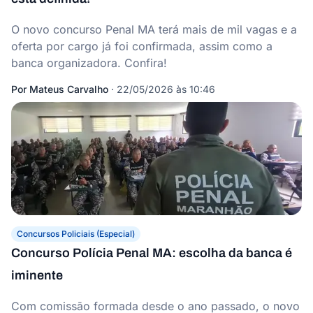
O novo concurso Penal MA terá mais de mil vagas e a
oferta por cargo já foi confirmada, assim como a
banca organizadora. Confira!
Por
Mateus Carvalho
·
22/05/2026 às 10:46
Concursos Policiais (Especial)
Concurso Polícia Penal MA: escolha da banca é
iminente
Com comissão formada desde o ano passado, o novo