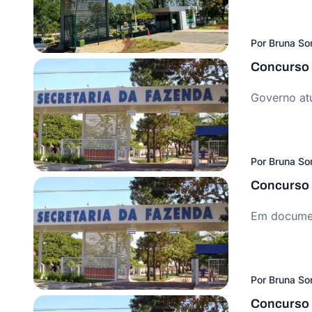
Por
Bruna S
Concurso 
Governo atu
Por
Bruna S
Concurso 
Em documen
Por
Bruna S
Concurso S