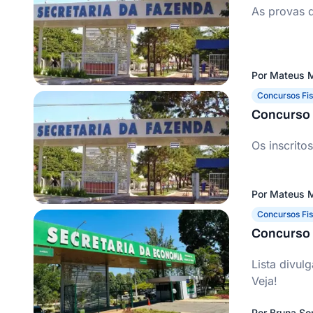
As provas d
Por
Mateus M
Concursos Fis
Concurso S
Os inscrito
Por
Mateus M
Concursos Fis
Concurso S
Lista divul
Veja!
Por
Bruna S