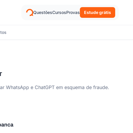
Questões
Cursos
Provas
Estude grátis
itos
T
usar WhatsApp e ChatGPT em esquema de fraude.
banca