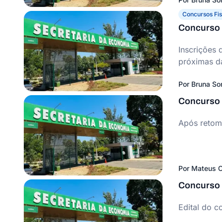
Concursos Fis
Concurso 
Inscrições 
próximas da
Por
Bruna S
Concurso S
Após retoma
Por
Mateus C
Concurso S
Edital do c